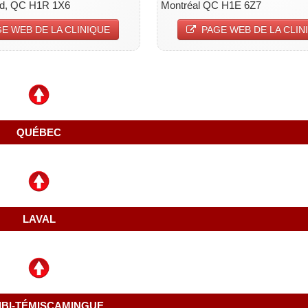
rd, QC H1R 1X6
Montréal QC H1E 6Z7
E WEB DE LA CLINIQUE
PAGE WEB DE LA CLIN
QUÉBEC
LAVAL
IBI-TÉMISCAMINGUE