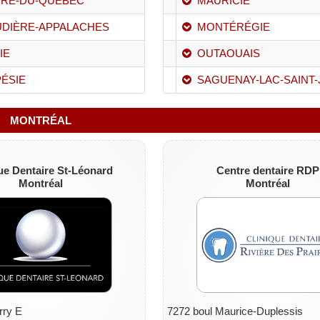
RE-DU-QUÉBEC
MAURICIE
DIÈRE-APPALACHES
MONTÉRÉGIE
IE
OUTAOUAIS
ÉSIE
SAGUENAY-LAC-SAINT-
MONTRÉAL
ue Dentaire St-Léonard
Centre dentaire RDP
Montréal
Montréal
rry E
7272 boul Maurice-Duplessis