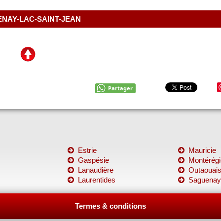
NAY-LAC-SAINT-JEAN
Partager
Estrie
Mauricie
Gaspésie
Montérégi
Lanaudière
Outaouai
Laurentides
Saguenay
Termes & conditions