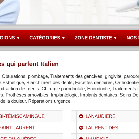
GIONS
CATÉGORIES
ZONE DENTISTE
NOS 
▼
▼
▼
s qui parlent Italien
bturations, plombage, Traitements des gencives, gingivite, parodon
ie Esthétique, Blanchiment des dents, Facettes dentaires, Orthodontie
 Extraction des dents, Chirurgie parodontale, Endodontie, Traitements 
s, Prothèses amovibles, Implantologie, Implants dentaires, Soins De
de la douleur, Réparations urgence.
IBI-TÉMISCAMINGUE
LANAUDIÈRE
SAINT-LAURENT
LAURENTIDES