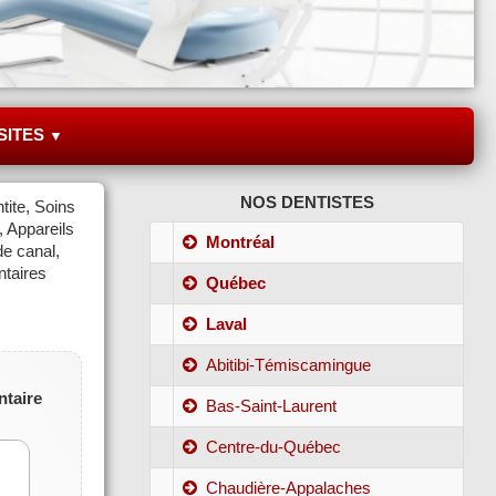
SITES
▼
NOS DENTISTES
tite, Soins
, Appareils
Montréal
de canal,
ntaires
Québec
Laval
Abitibi-Témiscamingue
ntaire
Bas-Saint-Laurent
Centre-du-Québec
Chaudière-Appalaches