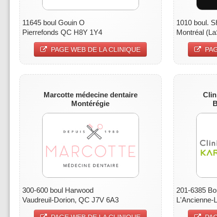
11645 boul Gouin O
1010 boul. 
Pierrefonds QC H8Y 1Y4
Montréal (L
PAGE WEB DE LA CLINIQUE
PAG
Marcotte médecine dentaire
Cli
Montérégie
B
300-600 boul Harwood
201-6385 Bo
Vaudreuil-Dorion, QC J7V 6A3
L'Ancienne-
PAGE WEB DE LA CLINIQUE
PAG