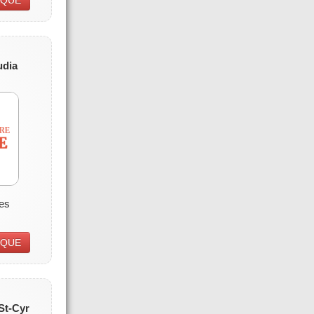
udia
es
IQUE
St-Cyr