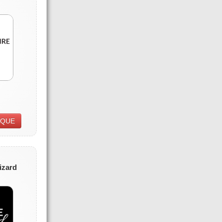
IQUE
izard