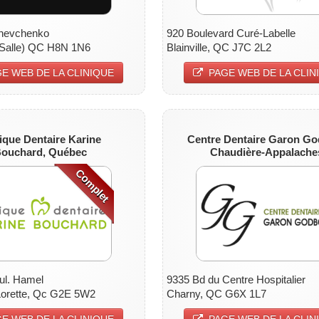
Shevchenko
920 Boulevard Curé-Labelle
aSalle) QC H8N 1N6
Blainville, QC J7C 2L2
E WEB DE LA CLINIQUE
PAGE WEB DE LA CLIN
nique Dentaire
Karine
Centre Dentaire
Garon Go
ouchard, Québec
Chaudière-Appalache
Complet
ul. Hamel
9335 Bd du Centre Hospitalier
Lorette, Qc G2E 5W2
Charny, QC G6X 1L7
E WEB DE LA CLINIQUE
PAGE WEB DE LA CLIN