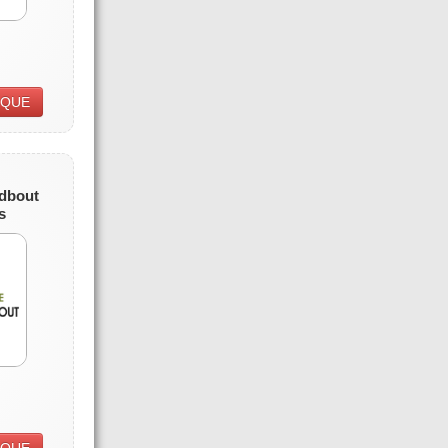
IQUE
dbout
s
IQUE